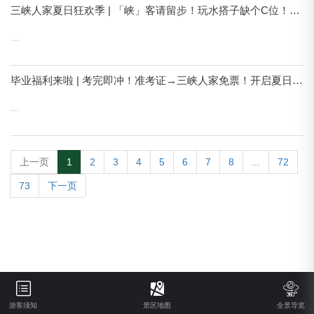
三峡人家夏日狂欢季 | 「峡」客请留步！玩水搭子缺个C位！招募开启！
...
毕业福利来啦 | 考完即冲！准考证→三峡人家免票！开启夏日狂欢之旅！
...
上一页
1
2
3
4
5
6
7
8
...
72
73
下一页
游客须知
景区地图
全景导览